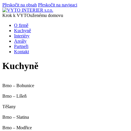
Přeskočit na obsah
Přeskočit na navigaci
Krok k VYTOuženému domovu
O firmě
Kuchyně
Interiéry
Areály
Partneři
Kontakt
Kuchyně
Brno – Bohunice
Brno – Líšeň
Těšany
Brno – Slatina
Brno – Modřice