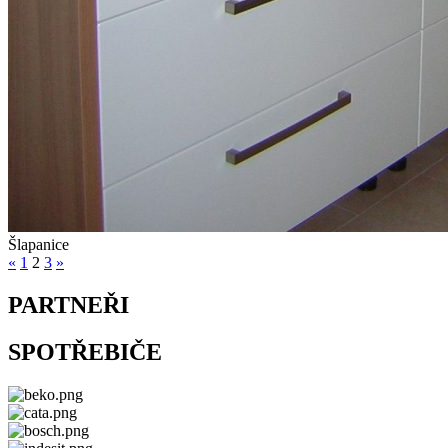
Šlapanice
«
1
2
3
»
PARTNEŘI
SPOTŘEBIČE