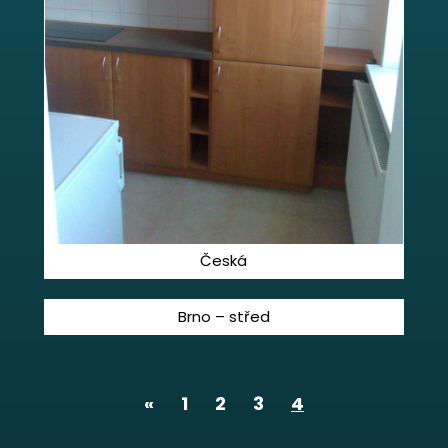
Česká
Brno – střed
«
1
2
3
4